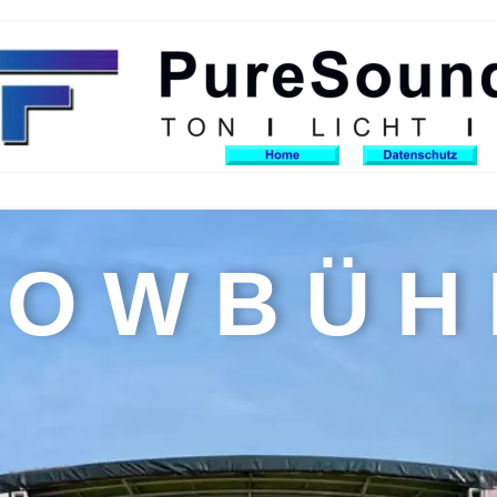
O W B Ü H 