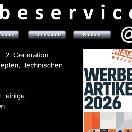
. Generation  
ten,  technischen 
inige 